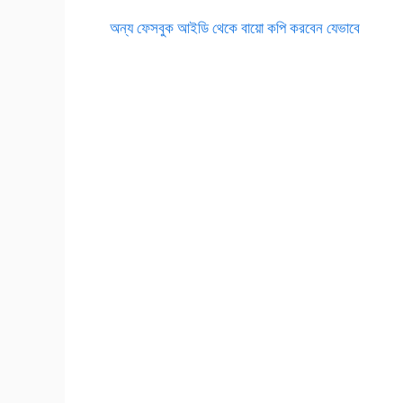
অন্য ফেসবুক আইডি থেকে বায়ো কপি করবেন যেভাবে