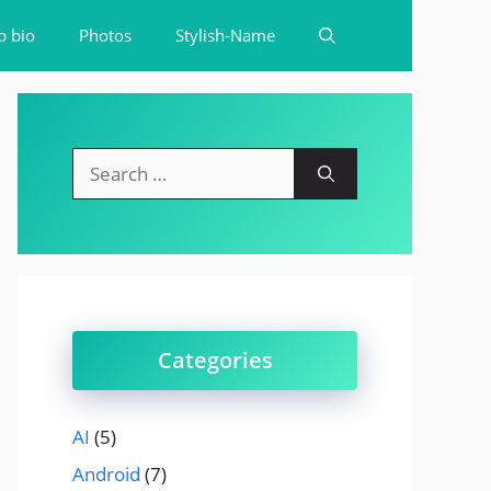
b bio
Photos
Stylish-Name
Search
for:
Categories
AI
(5)
Android
(7)