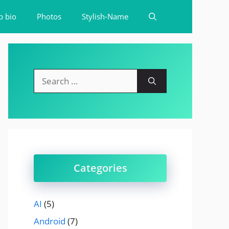
b bio
Photos
Stylish-Name
Search
for:
Categories
AI
(5)
Android
(7)