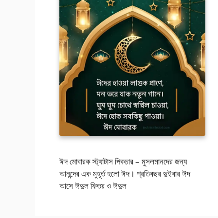
ঈদ মোবারক স্ট্যাটাস পিকচার – মুসলমানদের জন্য
আনন্দের এক মুহূর্ত হলো ঈদ। প্রতিবছর দুইবার ঈদ
আসে ঈদুল ফিতর ও ঈদুল