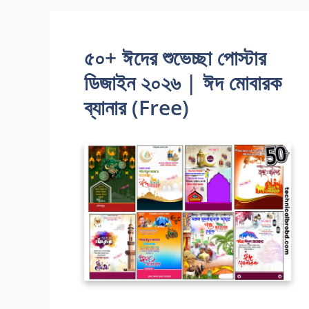
৫০+ ঈদের শুভেচ্ছা পোস্টার
ডিজাইন ২০২৬ | ঈদ মোবারক
ব্যানার (Free)