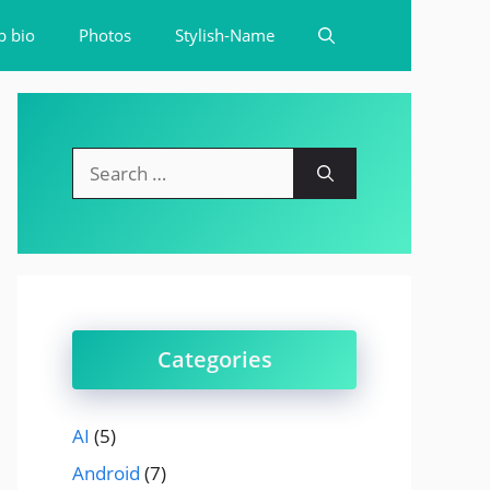
b bio
Photos
Stylish-Name
Search
for:
Categories
AI
(5)
Android
(7)