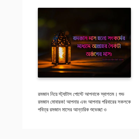
রমজান নিয়ে স্ট্যাটাস পোস্টে আপনাকে স্বাগতম। শুভ
রমজান মোবারক! আপনার এবং আপনার পরিবারের সকলকে
পবিত্র রমজান মাসের আন্তরিক শুভেচ্ছা ও