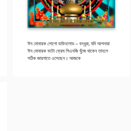
ঈদ মোবারক লোগো ডাউনলোড – বন্ধুরা, যদি আপনারা
ঈদ মোবারক ফটো ফ্রেম পিএনজি খুঁজে থাকেন তাহলে
সঠিক জায়গাতে এসেছেন। আজকে