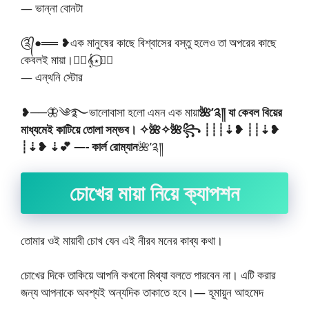
— ভান্না বোনটা
༊᭄●══ ❥এক মানুষের কাছে বিশ্বাসের বস্তু হলেও তা অপরের কাছে
কেবলই মায়া।🧚‍♂️𝄞⋆⃝🧚‍♀️
— এন্থনি স্টোর
❥──🦋༄࿐ভালোবাসা হলো এমন এক মায়া
🌺’༉༎ যা কেবল বিয়ের
মাধ্যমেই কাটিয়ে তোলা সম্ভব। ✧🌺✧🌺꧂ ┊┊┊⇣❥ ┊┊⇣❥
┊⇣❥ ⇣💕 —- কার্ল রোম্যান
🌺’༉༎
চোখের মায়া নিয়ে ক্যাপশন
তোমার ওই মায়াবী চোখ যেন এই নীরব মনের কাব্য কথা।
চোখের দিকে তাকিয়ে আপনি কখনো মিথ্যা বলতে পারবেন না। এটি করার
জন্য আপনাকে অবশ্যই অন্যদিক তাকাতে হবে।— হূমায়ুন আহমেদ