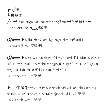
┏╮/╱💗
╰ 🔘💔🦋
╱/ ╰┛মায়ার মৃত্যুর চেয়ে দুঃখজনক কিছুই নয় ─༅༎•🌺🌸༅༎•─
-আর্থার কোয়েস্টলার__ღ༉۵🦋
༊᭄●══ ❥অসীম প্রেমই একমাত্র সত্য, বাকি সবই মায়া।
-ডেভিড আইকে︵♡︎💚🌺
༊᭄●══ ❥আমরা একা জন্মগ্রহণ করি আমরা একা থাকি আমরা একা মরে
যাই। কেবল আমাদের ভালবাসা ও বন্ধুত্বের মাধ্যমেই আমরা সেই মুহুর্তের
জন্য মায়া তৈরি করতে পারি যে আমরা একা নই।
-ওরসন ওয়েলস︵♡︎💚🌺
❥──🦋༄࿐আমরা থাকি এক কল্পনার জগতে। এক মায়ার জগতে।
জীবনের দুর্দান্ত কাজ হল বাস্তবতাকে খুঁজে পাওয়া।︵♡︎💚🌺
-আইরিস মারডোক
__
🌺🌺