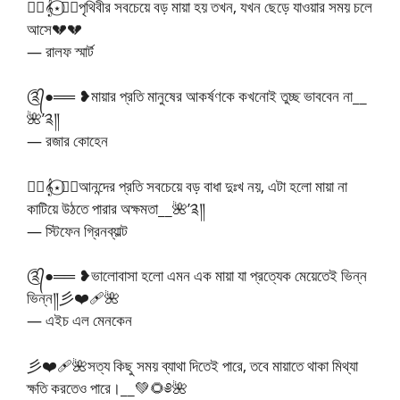
🧚‍♂️𝄞⋆⃝🧚‍♀️পৃথিবীর সবচেয়ে বড় মায়া হয় তখন, যখন ছেড়ে যাওয়ার সময় চলে
আসে💔💔
— রালফ স্মার্ট
༊᭄●══ ❥মায়ার প্রতি মানুষের আকর্ষণকে কখনোই তুচ্ছ ভাববেন না__
🌺’༉༎
— রজার কোহেন
🧚‍♂️𝄞⋆⃝🧚‍♀️আনন্দের প্রতি সবচেয়ে বড় বাধা দুঃখ নয়, এটা হলো মায়া না
কাটিয়ে উঠতে পারার অক্ষমতা__🌺’༉༎
— স্টিফেন গ্রিনব্যাল্ট
༊᭄●══ ❥ভালোবাসা হলো এমন এক মায়া যা প্রত্যেক মেয়েতেই ভিন্ন
ভিন্ন༎彡❤️‍🩹🌺
— এইচ এল মেনকেন
彡❤️‍🩹🌺সত্য কিছু সময় ব্যাথা দিতেই পারে, তবে মায়াতে থাকা মিথ্যা
ক্ষতি করতেও পারে।__💚🌻༅🌺