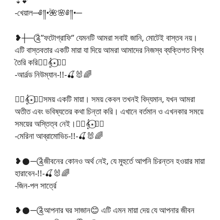
⇣💕
-খেয়াল─༅༎•🌺🌸༅༎•─
❥┼─༊”ফটোগ্রাফি” যেমনটি আমরা সবাই জানি, মোটেই বাস্তব নয়।
এটি বাস্তবতার একটি মায়া যা দিয়ে আমরা আমাদের নিজস্ব ব্যক্তিগত বিশ্ব
তৈরি করি🧚‍♂️𝄞⋆⃝🧚‍♀️
-আর্নল্ড নিউম্যান-!!-🍒🐰🌈
🧚‍♂️𝄞⋆⃝🧚‍♀️সময় একটি মায়া। সময় কেবল তখনই বিদ্যমান, যখন আমরা
অতীত এবং ভবিষ্যতের কথা চিন্তা করি। এখানে বর্তমান ও এখনকার সময়ে
সময়ের অস্তিত্ব নেই।🧚‍♂️𝄞⋆⃝🧚‍♀️
-মেরিনা আব্রামোভিচ-!!-🍒🐰🌈
❥𒊹︎─༊জীবনের কোনও অর্থ নেই, যে মুহুর্তে আপনি চিরন্তন হওয়ার মায়া
হারাবেন-!!-🍒🐰🌈
-জিন-পল সার্ত্রে
❥𒊹︎─༊আপনার ঘর সাজান😊 এটি এমন মায়া দেয় যে আপনার জীবন