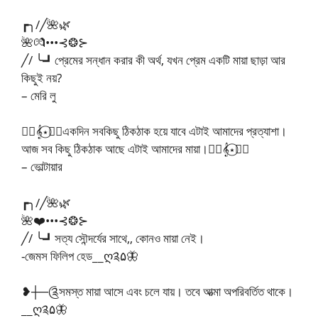
┏╮/╱🌺🌿
🌺💏•••⊰❂⊱
╱/ ╰┛প্রেমের সন্ধান করার কী অর্থ, যখন প্রেম একটি মায়া ছাড়া আর
কিছুই নয়?
– মেরি লু
🧚‍♂️𝄞⋆⃝🧚‍♀️একদিন সবকিছু ঠিকঠাক হয়ে যাবে এটাই আমাদের প্রত্যাশা।
আজ সব কিছু ঠিকঠাক আছে এটাই আমাদের মায়া।🧚‍♂️𝄞⋆⃝🧚‍♀️
– ভোল্টায়ার
┏╮/╱🌺🌿
🌺❤️•••⊰❂⊱
╱/ ╰┛সত্য সৌন্দর্যের সাথে,, কোনও মায়া নেই।
-জেমস ফিলিপ হেড__ღ༉۵🦋
❥┼─༊সমস্ত মায়া আসে এবং চলে যায়। তবে আত্মা অপরিবর্তিত থাকে।
__ღ༉۵🦋