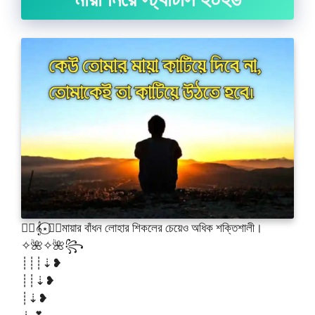
🧚‍♂️𝄞⋆⃝🧚‍♀️মায়ার বাঁধন লোহার শিকলের চেয়েও অধিক শক্তিশালী।
✧🌺✧🌺꧂
┊┊┊⇣❥
┊┊⇣❥
┊⇣❥