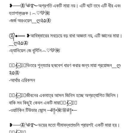
❥──🦋༄࿐অগ্রগতি একটি মায়া নয়। এটি ঘটে তবে এটি ধীর এবং
হতাশাব্যঞ্জক।︵♡︎💚🌺
-জর্জ অরওয়েল__ღ༉۵🦋
༊᭄●══ ❥আবিষ্কারের সবচেয়ে বড় বাধা অজ্ঞতা নয়, এটি জ্ঞানের মায়া।
__ღ༉۵🦋
-ড্যানিয়েল জে বুর্স্টিন︵♡︎💚🌺
🧚‍♂️𝄞⋆⃝🧚‍♀️ভিতরে শূন্যতার ছদ্মবেশ ধারণ করার জন্য মায়া প্রয়োজন__ღ
༉۵🦋
-আর্থার এরিকসন
🧚‍♂️𝄞⋆⃝🧚‍♀️জীবনের একমাত্র আসল জিনিস হচ্ছে অপ্রত্যাশিত জিনিস।
বাকি সব কিছুই কেবল একটি মায়া🧚‍♂️𝄞⋆⃝🧚‍♀️
-ওয়াটকিন টিউডার জোন্স ─༅༎•🌺🌸༅༎•─
❥──🦋༄࿐ভয়ের মতো সীমাবদ্ধতাগুলি প্রায়শই একটি মায়া হয়।
🧚‍♂️𝄞⋆⃝🧚‍♀️