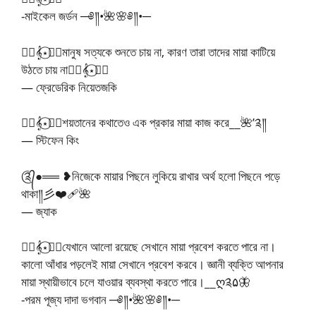
-মাইকেল জর্ডন ─༅༎•🌺🌸༅༎•─
🧚‍♂️𝄞⋆⃝🧚‍♀️মানুষ সত্যকে শুনতে চায় না, কারণ তারা তাদের মায়া কাটিয়ে
উঠতে চায় না🧚‍♂️𝄞⋆⃝🧚‍♀️
— ফ্রেডেরিক নিয়েতজকি
🧚‍♂️𝄞⋆⃝🧚‍♀️শয়তানের কথাতেও এক প্রকার মায়া কাজ করে__🌺’༉༎
— স্টিফেন কিং
༊᭄●══ ❥নিজেকে মায়ার পিছনে লুকিয়ে রাখার অর্থ হলো পিছনে পড়ে
থাকা༎彡❤️‍🩹🌺
— জ্যাক
🧚‍♂️𝄞⋆⃝🧚‍♀️যেখানে আলো রয়েছে সেখানে মায়া প্রবেশ করতে পারে না।
কালো আঁধার পড়লেই মায়া সেখানে প্রবেশ করবে। জ্ঞানী ব্যক্তি আপনার
মায়া স্থায়ীভাবে চলে যাওয়ার ব্যবস্থা করতে পারে।__ღ༉۵🦋
-পরম পূজ্য দাদা ভগবান ─༅༎•🌺🌸༅༎•─