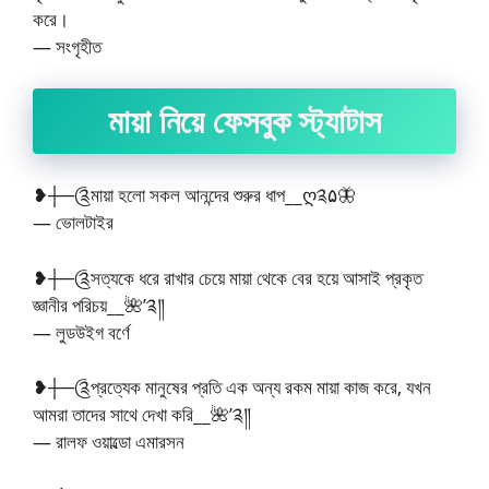
করে।
— সংগৃহীত
মায়া নিয়ে ফেসবুক স্ট্যাটাস
❥┼─༊মায়া হলো সকল আনন্দের শুরুর ধাপ__ღ༉۵🦋
— ভোলটাইর
❥┼─༊সত্যকে ধরে রাখার চেয়ে মায়া থেকে বের হয়ে আসাই প্রকৃত
জ্ঞানীর পরিচয়__🌺’༉༎
— লুডউইগ বর্ণে
❥┼─༊প্রত্যেক মানুষের প্রতি এক অন্য রকম মায়া কাজ করে, যখন
আমরা তাদের সাথে দেখা করি__🌺’༉༎
— রালফ ওয়াল্ডো এমারসন