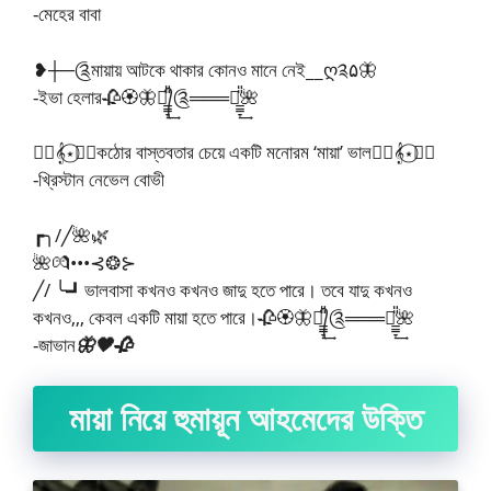
-মেহের বাবা
❥┼─༊মায়ায় আটকে থাকার কোনও মানে নেই__ღ༉۵🦋
-ইভা হেলার🥀🏵️🦋༆᭄̲̲̲̞̎̎͢༊═══༆̲̲̲̞̎̎͢🌺
🧚‍♂️𝄞⋆⃝🧚‍♀️কঠোর বাস্তবতার চেয়ে একটি মনোরম ‘মায়া’ ভাল🧚‍♂️𝄞⋆⃝🧚‍♀️
-খ্রিস্টান নেভেল বোভী
┏╮/╱🌺🌿
🌺💏•••⊰❂⊱
╱/ ╰┛ভালবাসা কখনও কখনও জাদু হতে পারে। তবে যাদু কখনও
কখনও,,, কেবল একটি মায়া হতে পারে।🥀🏵️🦋༆᭄̲̲̲̞̎̎͢༊═══༆̲̲̲̞̎̎͢🌺
-জাভান
🦋🖤🥀
মায়া নিয়ে হুমায়ূন আহমেদের উক্তি