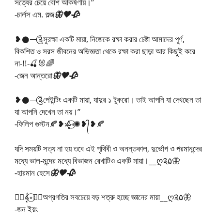
সত্যের চেয়ে বেশি আকর্ষণীয়।”
-চার্লস এম. শুল্জ
🦋🖤🥀
❥𒊹︎─༊সুরক্ষা একটি মায়া, নিজেকে রক্ষা করার চেষ্টা আমাদের পূর্ণ,
বিকশিত ও সরস জীবনের অভিজ্ঞতা থেকে রক্ষা করা ছাড়া আর কিছুই করে
না-!!-🍒🐰🌈
-জেন আন্তরো
🦋🖤🥀
❥𒊹︎─༊পেইন্টিং একটি মায়া, যাদুর ১ টুকরো। তাই আপনি যা দেখছেন তা
যা আপনি দেখেন তা নয়।”
-ফিলিপ গুস্টন🍂❥»̶̶͓͓͓̽̽̽⑅⃝✺❥᭄❥🍂
যদি সময়টি সত্য না হয় তবে এই পৃথিবী ও অনন্তকাল, দুর্ভোগ ও পরমানন্দের
মধ্যে ভাল-মন্দের মধ্যে বিভাজন রেখাটিও একটি মায়া।__ღ༉۵🦋
-হারমান হেসে
🦋🖤🥀
🧚‍♂️𝄞⋆⃝🧚‍♀️অগ্রগতির সবচেয়ে বড় শত্রু হচ্ছে জ্ঞানের মায়া__ღ༉۵🦋
-জন ইয়ং