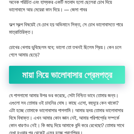
অনেক পরিচিত এবং হাস্যকর একটি মতবাদ হলো ছেলেরা চোখ দিয়ে
ভালোবাসে আর মেয়েরা কান দিয়ে। — জেসা গাবর
অল্প স্বল্প বিষয়েই যে চোখ হয় অভিমানে সিক্ত, সে চোখ ভালোবাসতে পারে
মাত্রাতিরিক্ত।
চোখের খেলায় ডুবিছেলম যবে; ভালো তো তখনই ছিলেম প্রিয়। কেন চলে
গেলে আমায় ছেড়ে?
মায়া নিয়ে ভালোবাসার প্রেমপত্র
যে পাগলামো আমার উপর ভর করেছে, সেটা নিশ্চিত ভাবে তোমার জন্য।
এগুলো সব তোমার ওই চাহনির দোষ। কাছে এসো, বহুদূরে কেন থাকো?
এটা হচ্ছে তোমাকে ভালোবাসার পাগলামি। আমার হৃদয় তোমার ভালোবাসার
বিষে বিষাক্ত। এখন আমার কোন জ্ঞান নেই, আমার পরিপার্শ্বের সম্পর্কে
কোন ধারণাও নেই। কি জাদু দিয়ে আমাকে বন্দি করে রেখেছো? তোমার সাথে
দেখা হওয়ার পর থেকেই এসব হচ্ছে প্রাণপ্রিয়।