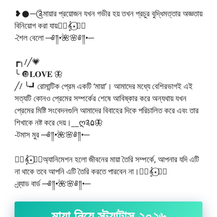
❥𒊹︎─༊মায়ার প্রয়োজন যখন গভীর হয় তখন প্রচুর বুদ্ধিমত্তার অজ্ঞতায়
বিনিয়োগ করা যায়🧚‍♂️𝄞⋆⃝🧚‍♀️
-শৈল বেলো ─༅༎•🌺🌸༅༎•─
┏╮/╱💗
╰ 🔘𝐋𝐎𝐕𝐄 🦋
╱/ ╰┛রোমান্টিক প্রেম একটি ‘মায়া’। আমাদের মধ্যে বেশিরভাগই এই
সত্যটি কোনও প্রেমের সম্পর্কের শেষে আবিষ্কার করে অন্যথায় যখন
প্রেমের মিষ্টি সংবেদনগুলি আমাদের বিবাহের দিকে পরিচালিত করে এবং তার
শিখাকে নষ্ট করে দেয়।__ღ༉۵🦋
-টমাস মুর ─༅༎•🌺🌸༅༎•─
🧚‍♂️𝄞⋆⃝🧚‍♀️অ্যানিমেশন হলো জীবনের মায়া তৈরি সম্পর্কে, আপনার যদি এটি
না থাকে তবে আপনি এটি তৈরি করতে পারবেন না।🧚‍♂️𝄞⋆⃝🧚‍♀️
-ব্র্যাড বার্ড ─༅༎•🌺🌸༅༎•─
মায়া নিয়ে স্ট্যাটাস ২০২৬