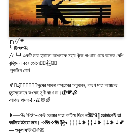
┏╮/╱💗
╰ 🔘💔🦋
╱/ ╰┛একটি মায়া হারানো আপনাকে সত্য খুঁজে পাওয়ার চেয়ে অনেক বেশি
বুদ্ধিমান করে তোলে🧚‍♂️𝄞⋆⃝🧚‍♀️
-লুডভিগ বোর্ন
🍂❥»̶̶͓͓͓̽̽̽⑅⃝✺❥᭄❥সুখের সাধনা বাস্তবের অনুধাবন, কারণ মায়া আমাদের
চূড়ান্তভাবে কখনই সুখী রাখে না।
🦋🖤🥀
-পার্কার পামার-!!-🍒🐰🌈
❥──🦋༄࿐কেউ তোমার মায়া কাটিয়ে দিবে না
🌺’༉༎ তোমাকেই তা
কাটিয়ে উঠতে হবে। ✧🌺✧🌺꧂ ┊┊┊⇣❥ ┊┊⇣❥ ┊⇣❥ ⇣💕
— ওকুলাস
💚🌻༅🌺