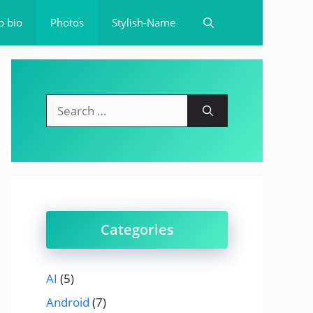
b bio
Photos
Stylish-Name
Search
for:
Categories
AI
(5)
Android
(7)