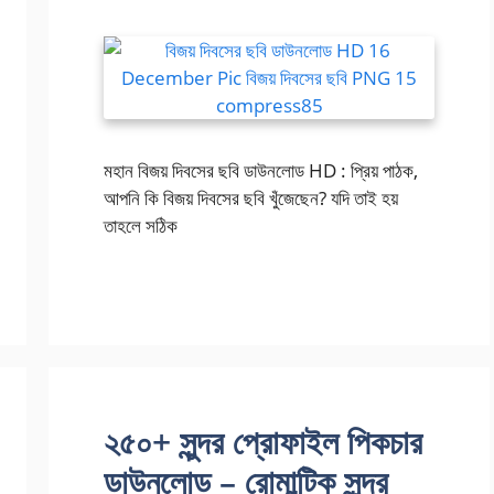
মহান বিজয় দিবসের ছবি ডাউনলোড HD : প্রিয় পাঠক,
আপনি কি বিজয় দিবসের ছবি খুঁজেছেন? যদি তাই হয়
তাহলে সঠিক
২৫০+ সুন্দর প্রোফাইল পিকচার
ডাউনলোড – রোমান্টিক সুন্দর