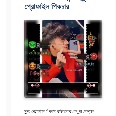
প্রোফাইল পিকচার
সুন্দর প্রোফাইল পিকচার ডাউনলোডঃ বন্ধুরা সোশ্যাল