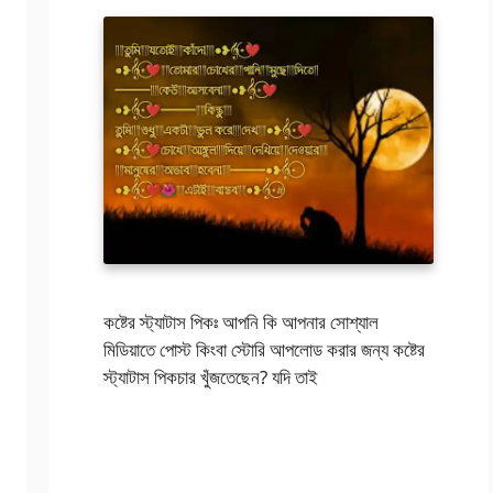
কষ্টের স্ট্যাটাস পিকঃ আপনি কি আপনার সোশ্যাল
মিডিয়াতে পোস্ট কিংবা স্টোরি আপলোড করার জন্য কষ্টের
স্ট্যাটাস পিকচার খুঁজতেছেন? যদি তাই