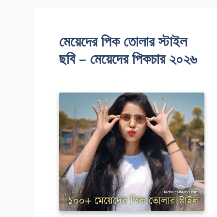
মেয়েদের পিক তোলার স্টাইল
ছবি – মেয়েদের পিকচার ২০২৬