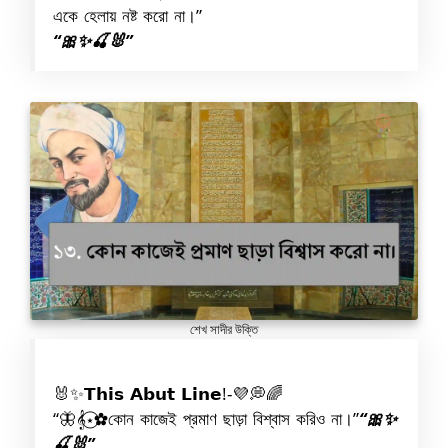
একে হেলায় নষ্ট করো না।”
“🎀✨🍒🐰”
শেখ সাদীর উক্তি
‬‎🐰✨𝗧𝗵𝗶𝘀 𝗔𝗯𝘂𝘁 𝗟𝗶𝗻𝗲!-💜💭🌈
“🦋𝄞⋆⃝✿কোন কাজেই প্রমাণ ছাড়া বিশ্বাস করিও না।”
“🎀✨
🍒🐰”