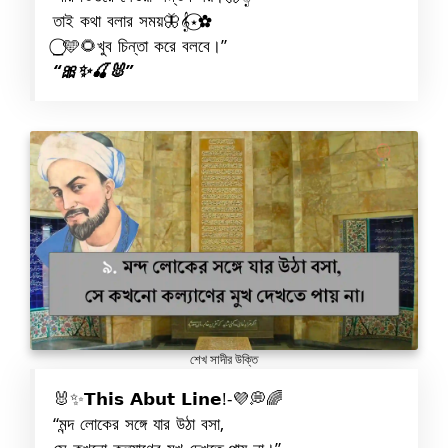
তাই কথা বলার সময়🦋𝄞⋆⃝✿
⎯⃝🩵🌻খুব চিন্তা করে বলবে।”
“🎀✨🍒🐰”
শেখ সাদীর উক্তি
🐰✨𝗧𝗵𝗶𝘀 𝗔𝗯𝘂𝘁 𝗟𝗶𝗻𝗲!-💜💭🌈
“মন্দ লোকের সঙ্গে যার উঠা বসা,