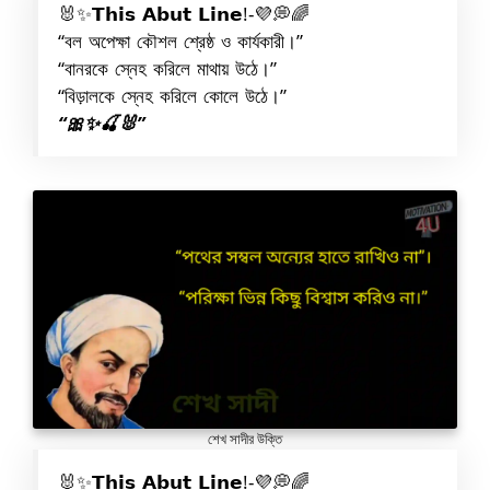
🐰✨𝗧𝗵𝗶𝘀 𝗔𝗯𝘂𝘁 𝗟𝗶𝗻𝗲!-💜💭🌈
“বল অপেক্ষা কৌশল শ্রেষ্ঠ ও কার্যকারী।”
“বানরকে স্নেহ করিলে মাথায় উঠে।”
“বিড়ালকে স্নেহ করিলে কোলে উঠে।”
“🎀✨🍒🐰”
শেখ সাদীর উক্তি
🐰✨𝗧𝗵𝗶𝘀 𝗔𝗯𝘂𝘁 𝗟𝗶𝗻𝗲!-💜💭🌈