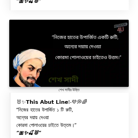
“🎀✨🍒🐰”
শেখ সাদীর উক্তি
🐰✨𝗧𝗵𝗶𝘀 𝗔𝗯𝘂𝘁 𝗟𝗶𝗻𝗲!-💜💭🌈
“নিজের হাতের উপার্জিত ১ টি রুটি,
অন্যের দয়ায় দেওয়া
কোরমা পোলাওয়ের চাইতে উত্তম।”
“🎀✨🍒🐰”