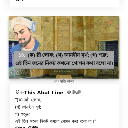
শেখ সাদীর উক্তি
🐰✨𝗧𝗵𝗶𝘀 𝗔𝗯𝘂𝘁 𝗟𝗶𝗻𝗲!-💜💭🌈
“(ক) স্ত্রী লোেক;
(খ) জ্ঞানহীন মূর্খ;
গ) শত্রু;
এই তিন জনের নিকট কখনো গোপন কথা বলো না।‬‎”