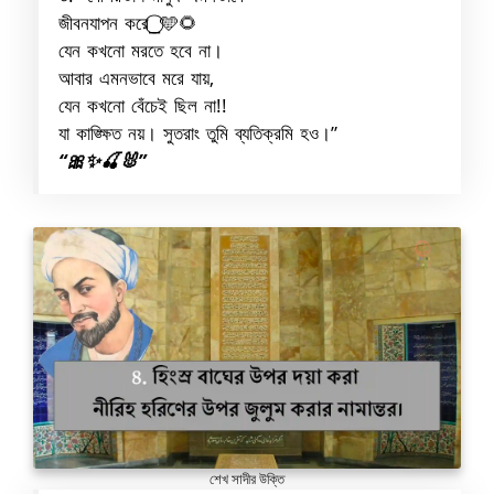
জীবনযাপন করে⎯⃝🩵🌻
যেন কখনো মরতে হবে না।
আবার এমনভাবে মরে যায়,
যেন কখনো বেঁচেই ছিল না!!
যা কাঙ্ক্ষিত নয়। সুতরাং তুমি ব্যতিক্রমি হও।”
“🎀✨🍒🐰”
শেখ সাদীর উক্তি