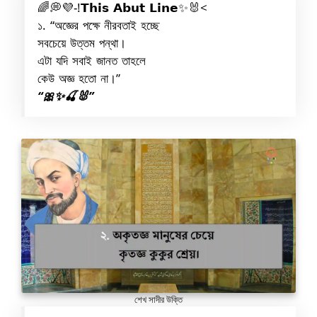
‎‫>🐰✨𝗧𝗵𝗶𝘀 𝗔𝗯𝘂𝘁 𝗟𝗶𝗻𝗲!-💜💭🌈
১. “অজ্ঞের পক্ষে নীরবতাই হচ্ছে
সবচেয়ে উত্তম পন্থা।
এটা যদি সবাই জানত তাহলে
কেউ অজ্ঞ হতো না।”
“🎀✨🍒🐰”
শেখ সাদীর উক্তি