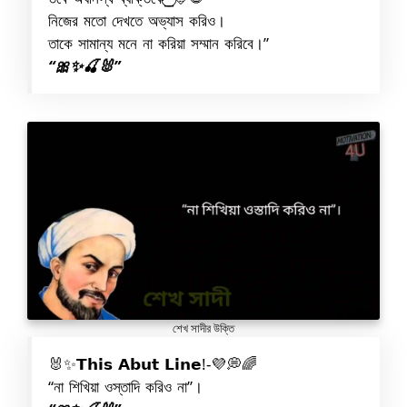
নিজের মতো দেখতে অভ্যাস করিও।
তাকে সামান্য মনে না করিয়া সম্মান করিবে।”
“🎀✨🍒🐰”
শেখ সাদীর উক্তি
🐰✨𝗧𝗵𝗶𝘀 𝗔𝗯𝘂𝘁 𝗟𝗶𝗻𝗲!-💜💭🌈
“না শিখিয়া ওস্তাদি করিও না”।