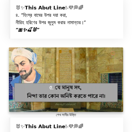
🐰✨𝗧𝗵𝗶𝘀 𝗔𝗯𝘂𝘁 𝗟𝗶𝗻𝗲!-💜💭🌈
৪. “হিংস্র বাঘের উপর দয়া করা,
নীরিহ হরিণের উপর জুলুম করার নামান্তর।”
“🎀✨🍒🐰”
শেখ সাদীর উক্তি
🐰✨𝗧𝗵𝗶𝘀 𝗔𝗯𝘂𝘁 𝗟𝗶𝗻𝗲!-💜💭🌈