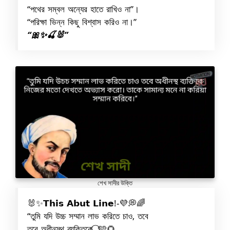
“পথের সম্বল অন্যের হাতে রাখিও না”।
“পরিক্ষা ভিন্ন কিছু বিশ্বাস করিও না।”
“🎀✨🍒🐰”
শেখ সাদীর উক্তি
🐰✨𝗧𝗵𝗶𝘀 𝗔𝗯𝘂𝘁 𝗟𝗶𝗻𝗲!-💜💭🌈
“তুমি যদি উচ্চ সম্মান লাভ করিতে চাও, তবে
তবে অধীনস্থ ব্যক্তিকে⎯⃝🩵🌻