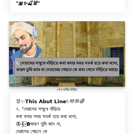
“🎀✨🍒🐰”
শেখ সাদীর উক্তি
🐰✨𝗧𝗵𝗶𝘀 𝗔𝗯𝘂𝘁 𝗟𝗶𝗻𝗲!-💜💭🌈
৭. “দেয়ালের সম্মুখে দাঁড়িয়ে
কথা বলার সময় সতর্ক হয়ে কথা বলো,
🦋𝄞⋆⃝✿কারণ তুমি জান না,
দেয়ালের পেছনে কে