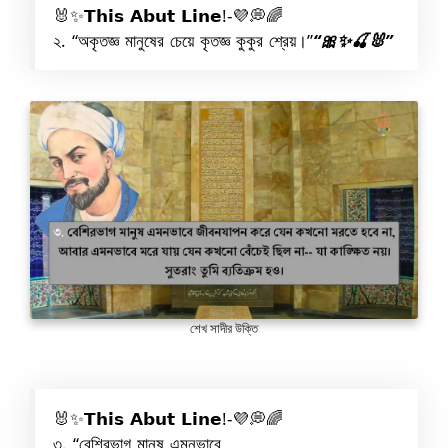
🐰✨𝗧𝗵𝗶𝘀 𝗔𝗯𝘂𝘁 𝗟𝗶𝗻𝗲!-💜💭🌈
২. “অকৃতজ্ঞ মানুষের চেয়ে কৃতজ্ঞ কুকুর শ্রেয়।”
“🎀✨🍒🐰”
শেখ সাদীর উক্তি
🐰✨𝗧𝗵𝗶𝘀 𝗔𝗯𝘂𝘁 𝗟𝗶𝗻𝗲!-💜💭🌈
৩. “বেশিরভাগ মানুষ এমনভাবে