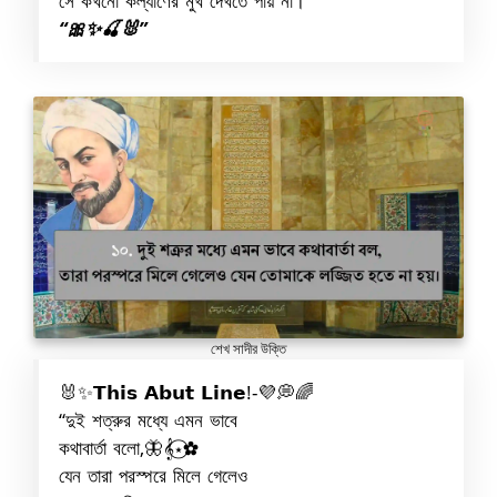
সে কখনো কল্যাণের মুখ দেখতে পায় না।”
“🎀✨🍒🐰”
শেখ সাদীর উক্তি
🐰✨𝗧𝗵𝗶𝘀 𝗔𝗯𝘂𝘁 𝗟𝗶𝗻𝗲!-💜💭🌈
“দুই শত্রুর মধ্যে এমন ভাবে
কথাবার্তা বলো,🦋𝄞⋆⃝✿
যেন তারা পরস্পরে মিলে গেলেও