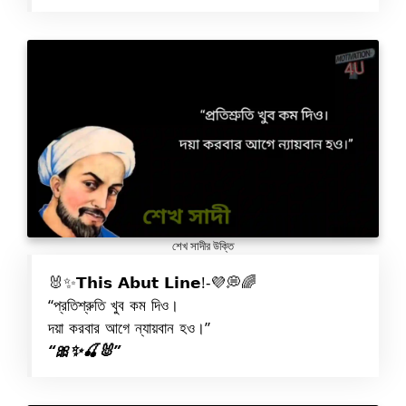
শেখ সাদীর উক্তি
🐰✨𝗧𝗵𝗶𝘀 𝗔𝗯𝘂𝘁 𝗟𝗶𝗻𝗲!-💜💭🌈
“প্রতিশ্রুতি খুব কম দিও।
দয়া করবার আগে ন্যায়বান হও।”
“🎀✨🍒🐰”