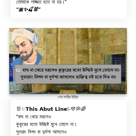
তোমাকে লজ্জিত হতে না হয়।”
“🎀✨🍒🐰”
শেখ সাদীর উক্তি
🐰✨𝗧𝗵𝗶𝘀 𝗔𝗯𝘂𝘁 𝗟𝗶𝗻𝗲!-💜💭🌈
“বাঘ না খেয়ে মরলেও
কুকুরের মতো উচ্ছিষ্ট মুখে তোলে না।
সুতরাং বিপদ বা দুর্দশা আসলেও