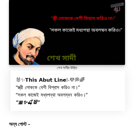
শেখ সাদীর উক্তি
🐰✨𝗧𝗵𝗶𝘀 𝗔𝗯𝘂𝘁 𝗟𝗶𝗻𝗲!-💜💭🌈
“স্ত্রী লোককে বেশী বিশ্বাস করিও না।”
“সকল কাজেই মধ্যপন্থা অবলম্বন করিও।”
“🎀✨🍒🐰”
অন্য পোস্ট –