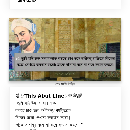
“🎀✨🍒🐰”
শেখ সাদীর উক্তি
🐰✨𝗧𝗵𝗶𝘀 𝗔𝗯𝘂𝘁 𝗟𝗶𝗻𝗲!-💜💭🌈
“তুমি যদি উচ্চ সম্মান লাভ
করতে চাও তবে অধীনস্থ ব্যক্তিকে
নিজের মতো দেখতে অভ্যাস করো।
তাকে সামান্য মনে না করে সম্মান করবে।”