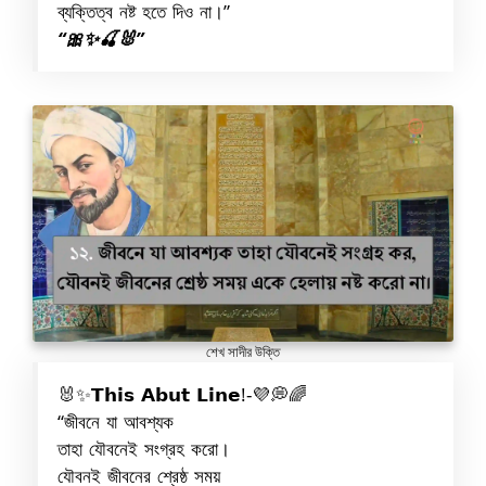
ব্যক্তিত্ব নষ্ট হতে দিও না।”
“🎀✨🍒🐰”
শেখ সাদীর উক্তি
🐰✨𝗧𝗵𝗶𝘀 𝗔𝗯𝘂𝘁 𝗟𝗶𝗻𝗲!-💜💭🌈
“জীবনে যা আবশ্যক
তাহা যৌবনেই সংগ্রহ করো।
যৌবনই জীবনের শ্রেষ্ঠ সময়