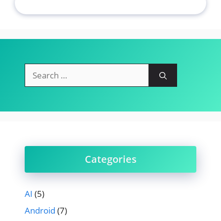
Search
for:
Categories
AI
(5)
Android
(7)