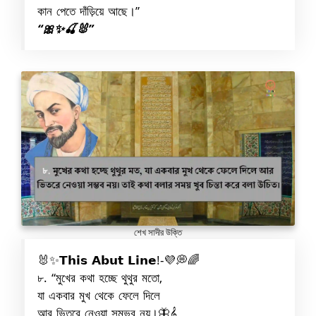
কান পেতে দাঁড়িয়ে আছে।”
“🎀✨🍒🐰”
শেখ সাদীর উক্তি
🐰✨𝗧𝗵𝗶𝘀 𝗔𝗯𝘂𝘁 𝗟𝗶𝗻𝗲!-💜💭🌈
৮. “মুখের কথা হচ্ছে থুথুর মতো,
যা একবার মুখ থেকে ফেলে দিলে
আর ভিতরে নেওয়া সম্ভব নয়।🦋𝄞