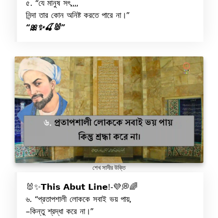
৫. “যে মানুষ সৎ,,,,
নিন্দা তার কোন অনিষ্ট করতে পারে না।”
“🎀✨🍒🐰”
শেখ সাদীর উক্তি
🐰✨𝗧𝗵𝗶𝘀 𝗔𝗯𝘂𝘁 𝗟𝗶𝗻𝗲!-💜💭🌈
৬. “প্রতাপশালী লোককে সবাই ভয় পায়,
–কিন্তু শ্রদ্ধা করে না।”